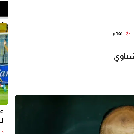
أخر 
1:51 م
شناوي
عل
لـ
منذ22 س