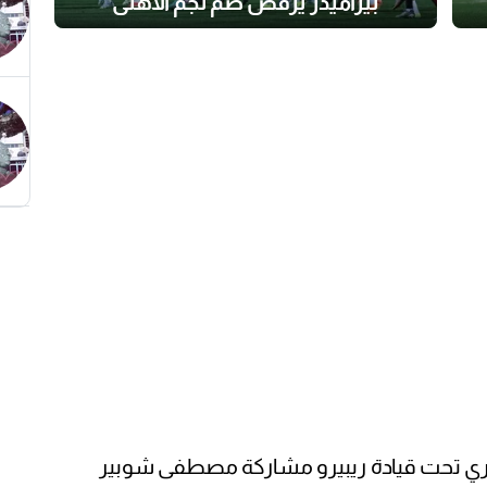
بيراميدز يرفض ضم نجم الأهلي
ري تحت قيادة ريبيرو مشاركة مصطفى شوبير