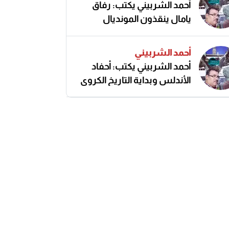
أحمد الشربيني يكتب: رفاق
يامال ينقذون المونديال
أحمد الشربيني
أحمد الشربيني يكتب: أحفاد
الأندلس وبداية التاريخ الكروي
النزيه