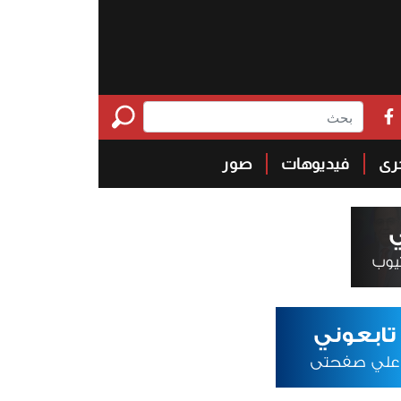
خرى
فيديوهات
صور