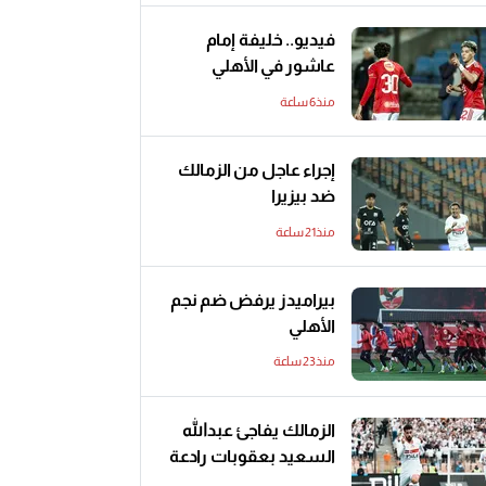
فيديو.. خليفة إمام
عاشور في الأهلي
منذ6 ساعة
إجراء عاجل من الزمالك
ضد بيزيرا
منذ21 ساعة
بيراميدز يرفض ضم نجم
الأهلي
منذ23 ساعة
الزمالك يفاجئ عبدالله
السعيد بعقوبات رادعة