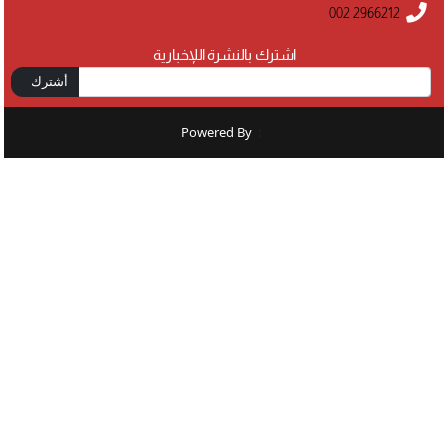
002 2966212
اشترك بالنشرة اللإخبارية
أشترك
Powered By
: