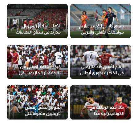
تفوق كاسح للأحمر.. تاريخ
الأهلي يعادل رقم ريال
مواجهات الأهلي والترجي
مدريد في سباق النهائيات
القارية
أرقام الأهلي ضد مازيمبي
كيف استفاد الأهلي من
في القاهرة بدوري أبطال
نتيجة مباراة مازيمبي في
إفريقيا
دوري أبطال إفريقيا؟
ماذا قدم الزمالك في
شوبير يحقق رقمين
الكونفيدرالية هذا
تاريخيين متفوقًا على
الموسم؟
الحضري والشناوي