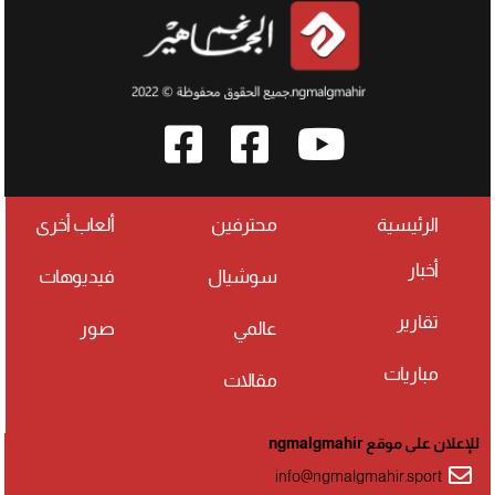
الرئيسية
محترفين
ألعاب أخرى
أخبار
سوشيال
فيديوهات
تقارير
عالمي
صور
مباريات
مقالات
للإعلان على موقع ngmalgmahir
info@ngmalgmahir.sport