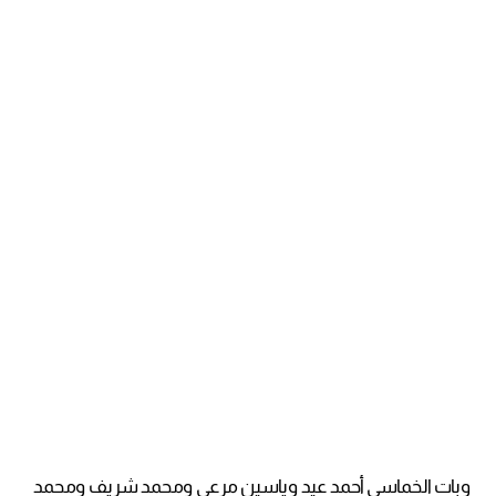
وبات الخماسي أحمد عيد وياسين مرعي ومحمد شريف ومحمد