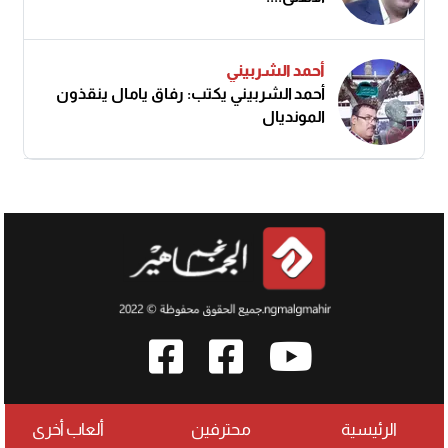
أحمد الشربيني
أحمد الشربيني يكتب: رفاق يامال ينقذون
المونديال
الرئيسية
محترفين
ألعاب أخرى