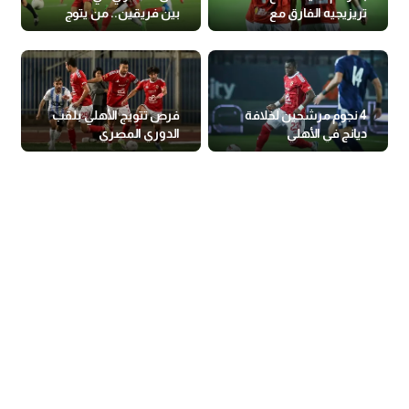
تريزيجيه الفارق مع
بين فريقين.. من يتوج
الأهلي؟
بلقب الدوري؟
4 نجوم مرشحين لخلافة
فرص تتويج الأهلي بلقب
ديانج في الأهلي
الدوري المصري