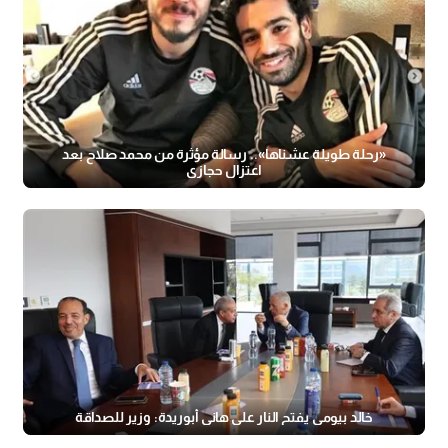
«رحلة طويلة عشناها».. رسالة مؤثرة من محمد صلاح بعد
اعتزال حجازي
خالد بيومي يفتح النار على هاني أبوريدة: وزير للصداقة