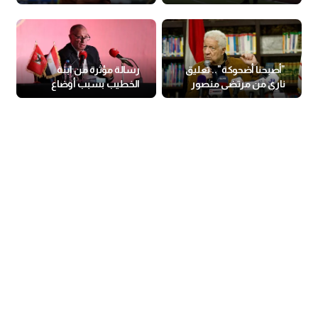
الزمالك
"أصبحنا أضحوكة".. تعليق
رسالة مؤثرة من ابنة
ناري من مرتضى منصور
الخطيب بسبب أوضاع
بعد خسارة الزمالك
الأهلي