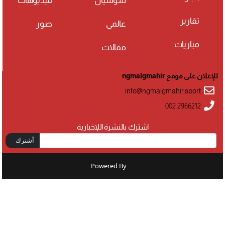
سوشيال
فيديوهات
تقارير
عالمي
صور
مباريات
مقالات
للإعلان على موقع ngmalgmahir
info@ngmalgmahir.sport
002 2966212
اشترك بالنشرة اللإخبارية
أشترك
Powered By
: