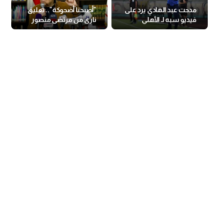
مدحت عبد الهادي يرد على
"أصبحنا أضحوكة".. تعليق
فيديو سبه لـ الأهلي
ناري من مرتضى منصور
بعد خسارة الزمالك