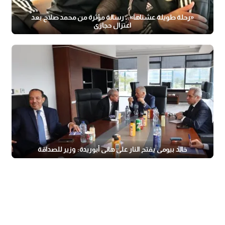
«رحلة طويلة عشناها».. رسالة مؤثرة من محمد صلاح بعد
اعتزال حجازي
خالد بيومي يفتح النار على هاني أبوريدة: وزير للصداقة