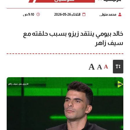
محمد متولي
الثلاثاء 26-05-2026
9:10 ص
خالد بيومي ينتقد زيزو بسبب حلقته مع
سيف زاهر
A
A
A