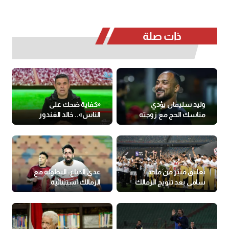
ذات صلة
وليد سليمان يؤدي
«كفاية ضحك على
مناسك الحج مع زوجته
الناس».. خالد الغندور
يفتح النار ضد أسامة
حسني
تعليق مثير من ماجد
عدي الدباغ: البطولة مع
سامي بعد تتويج الزمالك
الزمالك استثنائية
بالدوري