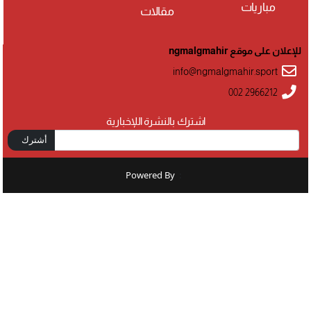
مباريات
مقالات
للإعلان على موقع ngmalgmahir
info@ngmalgmahir.sport
002 2966212
اشترك بالنشرة اللإخبارية
أشترك
Powered By
: