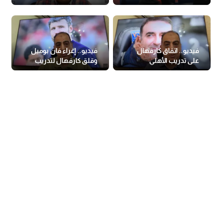
فيديو.. اتفاق كارفهال
فيديو.. إغراء فان بوميل
على تدريب الأهلي
وقلق كارفهال لتدريب
الأهلي