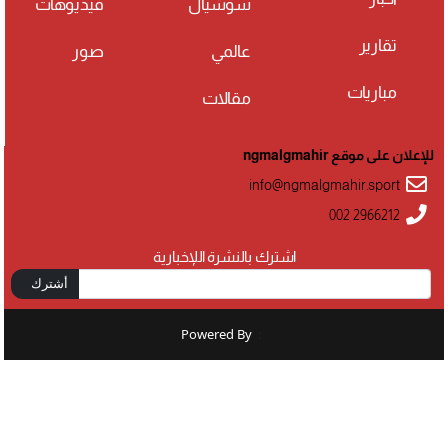
سوشيال
فيديوهات
تقارير
عالمي
صور
مباريات
مقالات
للإعلان على موقع ngmalgmahir
info@ngmalgmahir.sport
002 2966212
اشترك بالنشرة اللإخبارية
أشترك
Powered By
: