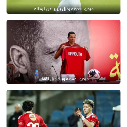
فيديو.. حدوتة رحيل بيزيرا عن الزمالك
فيديو.. عموتة وبناء جيل الأهلي