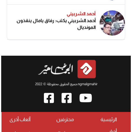
أحمد الشربيني
أحمد الشربيني يكتب: رفاق يامال ينقذون
المونديال
الرئيسية
محترفين
ألعاب أخرى
أخبار