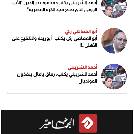
أحمد الشربيني يكتب: محمود بدر الدين "الأب
الروحي الذي صنع مجد الكرة المصرية"
أبو المعاطي زكي
أبو المعاطي زكى يكتب : أبوريدة والتلقيح على
الأهلى..!!
أحمد الشربيني
أحمد الشربيني يكتب: رفاق يامال ينقذون
المونديال