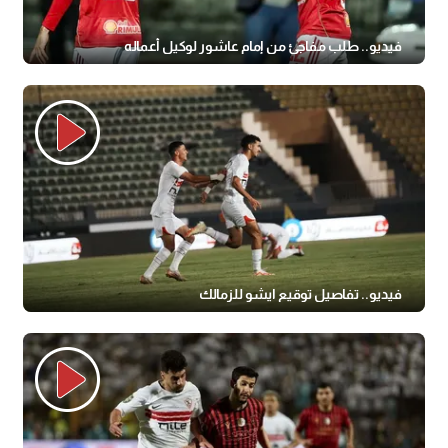
فيديو.. طلب مفاجئ من إمام عاشور لوكيل أعماله
فيديو.. تفاصيل توقيع ايشو للزمالك