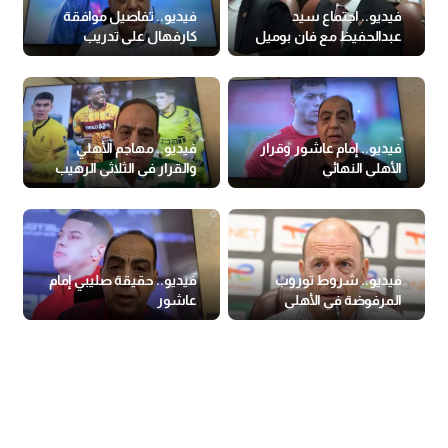
فيديو.. اجتماع سيد
فيديو.. تفاصيل موافقة
عبدالحفيظ مع فان بوميل
كارفهال على تدريب
الأهلي
فيديو.. إمام عاشور وقرار
فيديو.. مهاجم الأهلي
الأهلي النهائي
والقرار في الثلاثي الرهيب
فيديو.. شروط توروب
فيديو.. حقيقة صليبي إمام
المرفوضة في الأهلي
عاشور