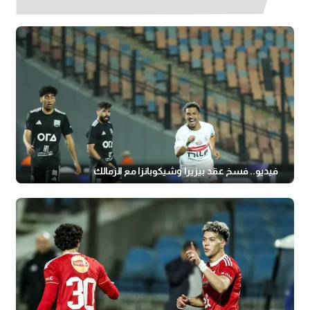
فيديو.. فسخ عقد بيزيرا وشيكوبانزا مع الزمالك