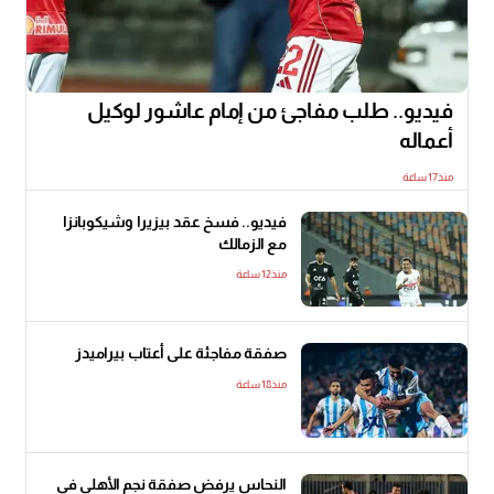
فيديو.. طلب مفاجئ من إمام عاشور لوكيل
أعماله
منذ17 ساعة
فيديو.. فسخ عقد بيزيرا وشيكوبانزا
مع الزمالك
منذ12 ساعة
صفقة مفاجئة على أعتاب بيراميدز
منذ18 ساعة
النحاس يرفض صفقة نجم الأهلي في