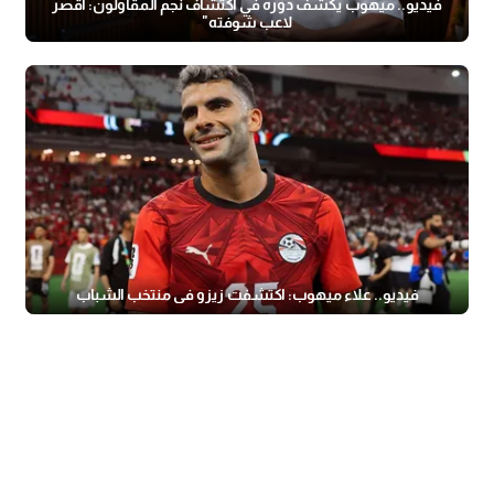
فيديو.. ميهوب يكشف دوره في اكتشاف نجم المقاولون: أقصر
لاعب شوفته"
فيديو.. علاء ميهوب: اكتشفت زيزو في منتخب الشباب