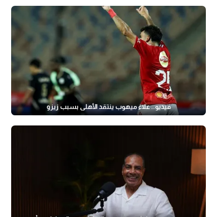
فيديو.. علاء ميهوب ينتقد الأهلي بسبب زيزو