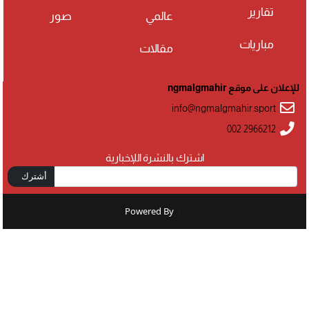
تقارير
عالمي
صور
مباريات
مقالات
للإعلان على موقع ngmalgmahir
info@ngmalgmahir.sport
002 2966212
اشترك بالنشرة اللإخبارية
أشترك
Powered By
: