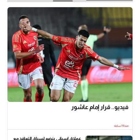
فيديو.. قرار إمام عاشور
منذ19 ساعة
عملاق إسباني ينضم لسباق التعاقد مع