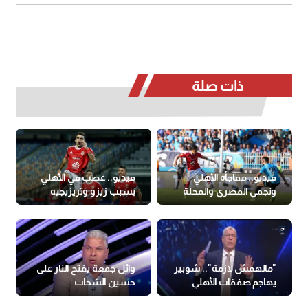
ذات صلة
فيديو.. مفاجأة الأهلي
فيديو.. غضب في الأهلي
ونجمي المصري والمحلة
بسبب زيزو وتريزيجيه
"مالهمش لازمة".. شوبير
وائل جمعة يفتح النار على
يهاجم صفقات الأهلي
حسين الشحات
(فيديو)