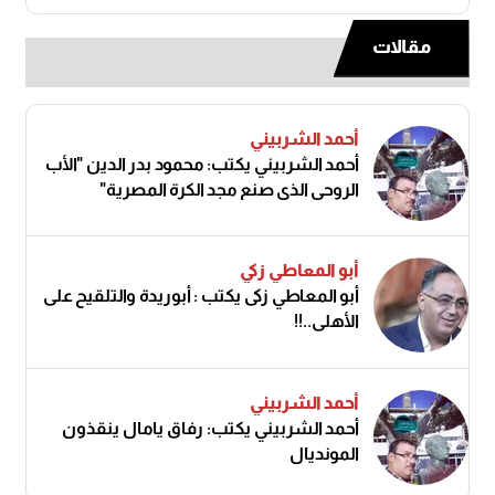
مقالات
أحمد الشربيني
أحمد الشربيني يكتب: محمود بدر الدين "الأب
الروحي الذي صنع مجد الكرة المصرية"
أبو المعاطي زكي
أبو المعاطي زكى يكتب : أبوريدة والتلقيح على
الأهلى..!!
أحمد الشربيني
أحمد الشربيني يكتب: رفاق يامال ينقذون
المونديال