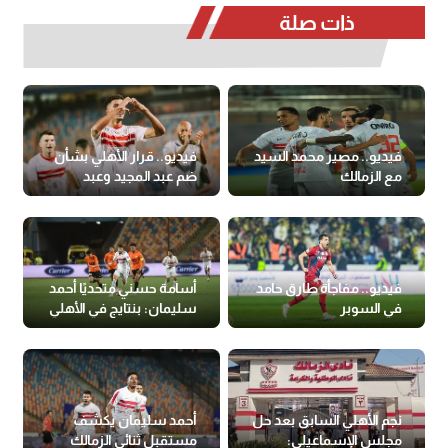
ذات صلة
فيديو.. مصير محمد السيد
فيديو.. قرار الأهلي بشأن
مع الزمالك
ضم عبد المجيد وعبد
المنعم
فيديو.. مفاجأة طارق حامد
أسامة حسني متحديًا أحمد
في السوبر
سليمان: بنتايج في الأهلي
(فيديو)
نجم الأهلي السابق بعد حل
أحمد سليمان يكشف
مجلس الإسماعيلي:
مستقبل ثنائي الزمالك