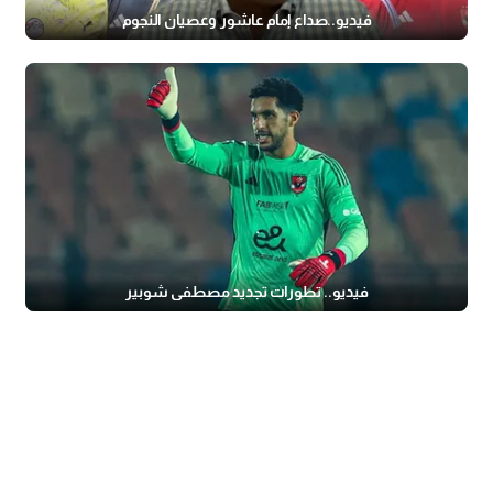
فيديو..صداع إمام عاشور وعصيان النجوم
فيديو.. تطورات تجديد مصطفى شوبير