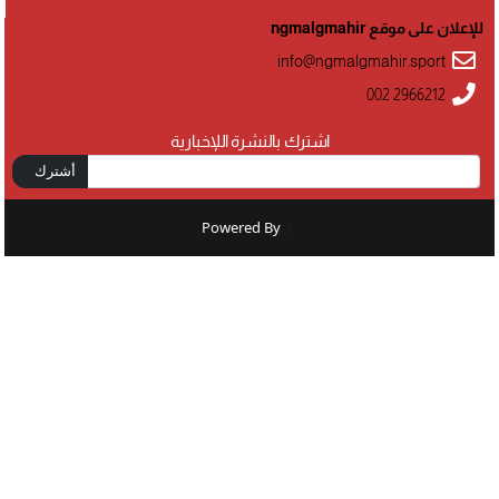
للإعلان على موقع ngmalgmahir
info@ngmalgmahir.sport
002 2966212
اشترك بالنشرة اللإخبارية
أشترك
Powered By
: