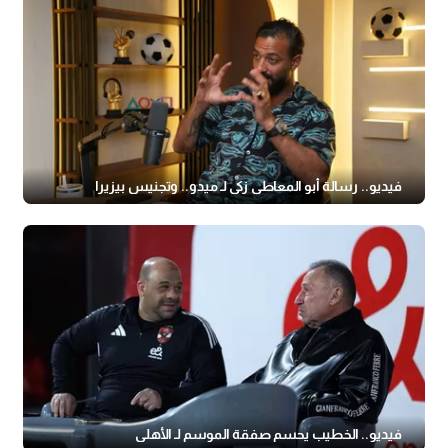
فيديو.. رسالة أبو المعاطي زكي لـ ميدو.. وتجنيس بيزيرا
فيديو.. الخطيب يحسم صفقة الموسم لـ الأهلي