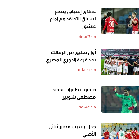
عملاق إسباني ينضم
لسباق التعاقد مع إمام
عاشور
منذ17 ساعة
أول تعليق من الزمالك
بعد قرعة الدوري المصري
منذ24 ساعة
فيديو.. تطورات تجديد
مصطفى شوبير
منذ21 ساعة
جدل بسبب مصير ثنائي
الأهلي