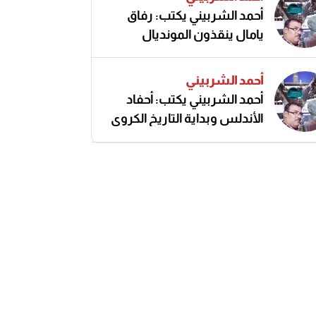
أحمد الشربيني يكتب: رفاق
يامال ينقذون المونديال
أحمد الشربيني
أحمد الشربيني يكتب: أحفاد
الأندلس وبداية التاريخ الكروي
النزيه