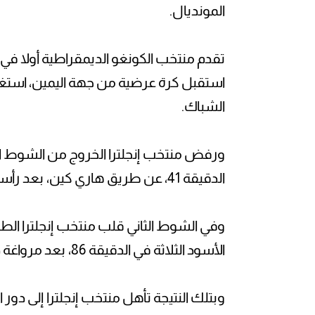
المونديال.
تقدم منتخب الكونغو الديمقراطية أولا في 
استقبل كرة عرضية من جهة اليمين، استغ
الشباك.
ورفض منتخب إنجلترا الخروج من الشوط ا
الدقيقة 41، عن طريق هاري كين، بعد رأسية قوية متقنة سكنت الشباك.
وفي الشوط الثاني قلب منتخب إنجلترا الطا
الأسود الثلاثة في الدقيقة 86، بعد مرواغة داخل منطقة الجزاء ثم تسديدة سكنت الشباك.
وبتلك النتيجة تأهل منتخب إنجلترا إلى دور الـ16 من كأس العالم، ليضرب موعدًا مع المكسي