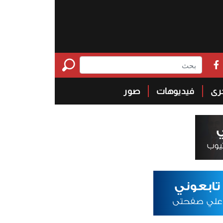
خرى
فيديوهات
صور