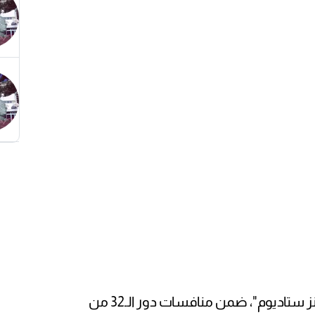
والتقى المنتخبان على ملعب "مرسيدس بنز ستاديوم"، ضمن منافسات دور الـ32 من