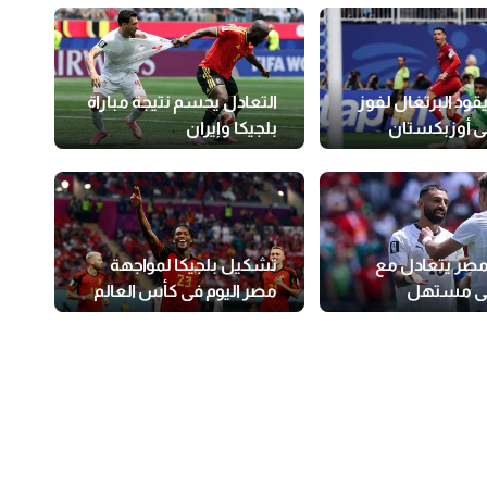
يقود البرتغال لفوز
التعادل يحسم نتيجة مباراة
ى أوزبكستان
بلجيكا وإيران
صر يتعادل مع
تشكيل بلجيكا لمواجهة
في مستهل
مصر اليوم في كأس العالم
بالمونديال