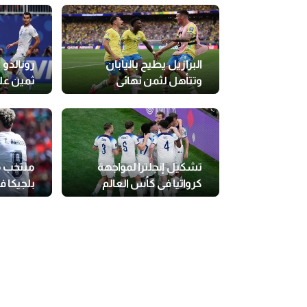
البرازيل يطيح باليابان
رونالدو 
وتتأهل لثمن نهائي
ثمين عل
المونديال
تشكيل إنجلترا لمواجهة
منتخب م
كرواتيا في كأس العالم
بلجيكا 
مشواره 