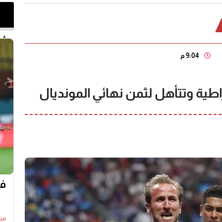
أخر 
9:04 م
راطية وتتأهل لثمن نهائي المونديال
في
منذ22 س