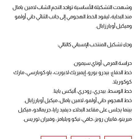
وشهدت التشكيلة الأساسية تواجد النجم الشاب لامين يامال
منذ البداية، ليقود الخط الهجومي إلى جانب الثنائي داني أولمو
وميكيل أويارزابال.
وجاء تشكيل المنتخب الإسباني كالتالي:
حراسة المرمى: أوناي سيمون.
خط الدفاع: بيدرو بورو، إيميريك لابورت، باو كوبارسي، مارك
كوكوريلا.
خط الوسط: بيدري، رودري، أليكس باينا.
خط الهجوم: داني أولمو، لامين يامال، ميكيل أويارزابال.
بينما يجلس على مقاعد البدلاء: ديفيد رايا، جريمالدو، ميكيل
ميرينو، فابيان رويز، جافي، نيكو ويليامز، وفيران توريس.