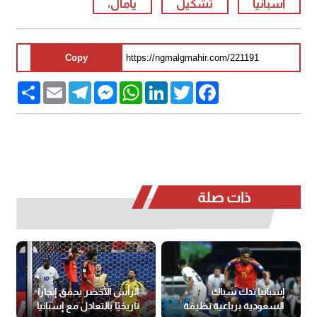
اسبانيا
تشكيل
يامال،
Copy
Share
Email
Telegram
Messenger
WhatsApp
LinkedIn
Twitter
Facebook
ذات صلة
إسبانيا تدك شباك
الرأس الأخضر يحقق إنجازًا
السعودية برباعية نظيفة
تاريخيًا بالتعادل مع إسبانيا