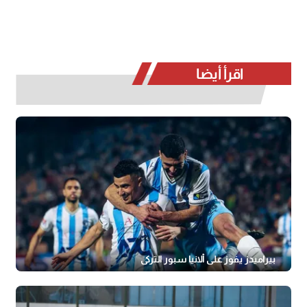
اقرأ أيضا
بيراميدز يفوز على ألانيا سبور التركي