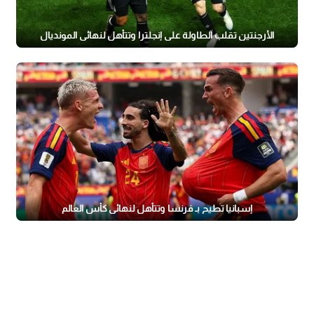
الأرجنتين تقلب الطاولة على إنجلترا وتتأهل لنهائي المونديال
إسبانيا تطيح بـ فرنسا وتتأهل لنهائي كأس العالم