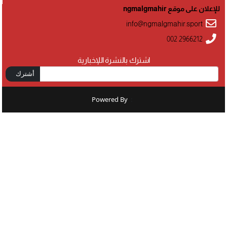
للإعلان على موقع ngmalgmahir
info@ngmalgmahir.sport
002 2966212
اشترك بالنشرة اللإخبارية
أشترك
Powered By
: