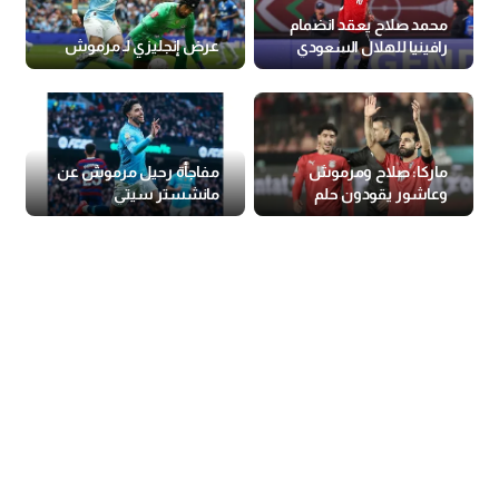
محمد صلاح يعقد انضمام
عرض إنجليزي لـ مرموش
رافينيا للهلال السعودي
ماركا: صلاح ومرموش
مفاجأة رحيل مرموش عن
وعاشور يقودون حلم
مانشستر سيتي
التأهل التاريخي