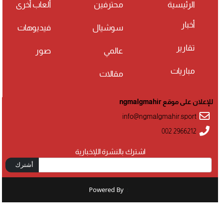
الرئيسية
محترفين
ألعاب أخرى
أخبار
سوشيال
فيديوهات
تقارير
عالمي
صور
مباريات
مقالات
للإعلان على موقع ngmalgmahir
info@ngmalgmahir.sport
002 2966212
اشترك بالنشرة اللإخبارية
أشترك
Powered By
: