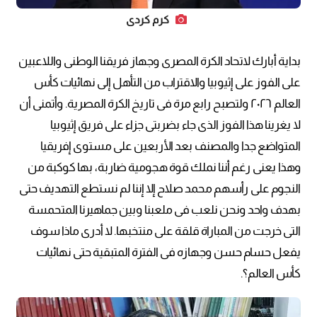
كرم كردي
بداية أبارك لاتحاد الكرة المصرى وجهاز فريقنا الوطنى واللاعبين
على الفوز على إثيوبيا والاقتراب من التأهل إلى نهائيات كأس
العالم ٢٠٢٦ ولتصبح رابع مرة فى تاريخ الكرة المصرية. وأتمنى أن
لا يغرينا هذا الفوز الذى جاء بضربتى جزاء على فريق إثيوبيا
المتواضع جدا والمصنف بعد الأربعين على مستوى إفريقيا
وهذا يعنى رغم أننا نملك قوة هجومية ضاربة، بها كوكبة من
النجوم على رأسهم محمد صلاح إلا إننا لم نستطع التهديف حتى
بهدف واحد ونحن نلعب فى ملعبنا وبين جماهيرنا المتحمسة
التى خرجت من المباراة قلقة على منتخبها. لا أدرى ماذا سوف
يفعل حسام حسن وجهازه فى الفترة المتبقية حتى نهائيات
كأس العالم؟.