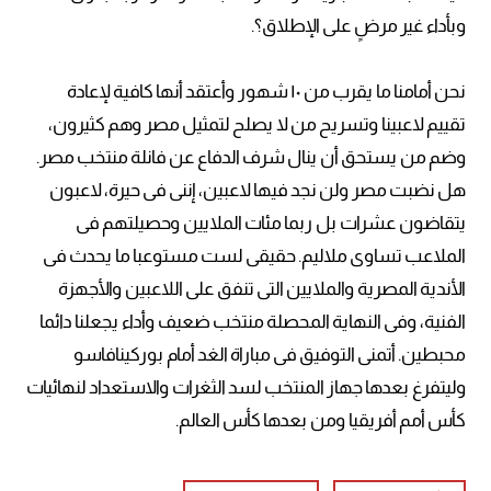
وبأداء غير مرضٍ على الإطلاق؟.
نحن أمامنا ما يقرب من ١٠ شهور وأعتقد أنها كافية لإعادة
تقييم لاعبينا وتسريح من لا يصلح لتمثيل مصر وهم كثيرون،
وضم من يستحق أن ينال شرف الدفاع عن فانلة منتخب مصر.
هل نضبت مصر ولن نجد فيها لاعبين، إننى فى حيرة، لاعبون
يتقاضون عشرات بل ربما مئات الملايين وحصيلتهم فى
الملاعب تساوى ملاليم. حقيقى لست مستوعبا ما يحدث فى
الأندية المصرية والملايين التى تنفق على اللاعبين والأجهزة
الفنية، وفى النهاية المحصلة منتخب ضعيف وأداء يجعلنا دائما
محبطين. أتمنى التوفيق فى مباراة الغد أمام بوركينافاسو
وليتفرغ بعدها جهاز المنتخب لسد الثغرات والاستعداد لنهائيات
كأس أمم أفريقيا ومن بعدها كأس العالم.