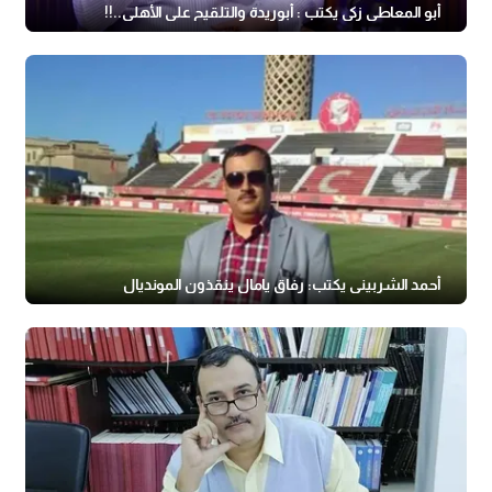
أبو المعاطي زكى يكتب : أبوريدة والتلقيح على الأهلى..!!
أحمد الشربيني يكتب: رفاق يامال ينقذون المونديال