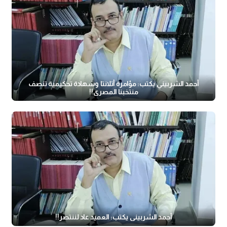
أحمد الشربيني يكتب: مؤامرة أتلانتا وشهادة تحكيمية تنصف
منتخبنا المصري!!
أحمد الشربيني يكتب: العميد عاد لننتصر!!