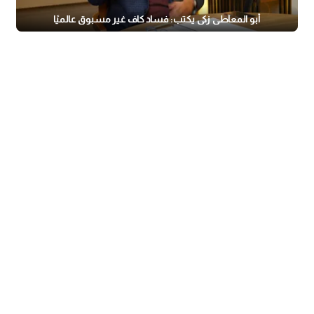
أبو المعاطي زكي يكتب: فساد كاف غير مسبوق عالميًا