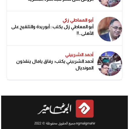
أبو المعاطي زكي
أبو المعاطي زكى يكتب : أبوريدة والتلقيح على
الأهلى..!!
أحمد الشربيني
أحمد الشربيني يكتب: رفاق يامال ينقذون
المونديال