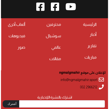
الرئيسية
محترفين
ألعاب أخرى
أخبار
سوشيال
فيديوهات
تقارير
عالمي
صور
مباريات
مقالات
للإعلان على موقع ngmalgmahir
info@ngmalgmahir.sport
002 2966212
اشترك بالنشرة اللإخبارية
أشترك