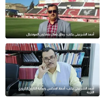
أحمد الشربيني يكتب: رفاق يامال ينقذون المونديال
أحمد الشربيني يكتب: أحفاد الأندلس وبداية التاريخ الكروي
النزيه