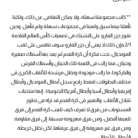
** كانت مجموعتنا سهلة، ولا يمكن التغاضى عن ذلك، ولكننا
تأهلنا بينما سبق ولعبنا فى مجموعات سهلة ولم نتأهل. وحين
تفوز جزر الفارو على التشيك فى تصفيات كأس العالم القادمة
2/1 فإن ذلك لا يعنى أن جزر الفارو سوف تنافس على لقب
المونديال، تحت فكرة أن كرة القدم لم يعد بها أسماك صغيرة
وحيتان، فما زالت فى اللعبة تلك الحيتان وأسماك القرش
والباركودا، ما زالت موجودة وتظل مرشحة للألقاب الكبرى فى
مختلف البطولات (فقط راجع سجل أبطال المونديال وأبطال
إفريقيا وأبطال آسيا وأبطال أمريكا الجنوبية).. إنها منتخبات
تتبادل الألقاب. والتغيير فى كرة القدم قد تراه فى تطور
المستويات من فرق لا تعرف كيف تلعب كرة القدم إلى فرق
تلعبها أفضل، ومن فرق مهزومة مسبقا، إلى فرق مقاومة.
ومن فرق غير معروفة إلى فرق عرفناها. لكن تظل خريطة
الأبطال للأبطال.