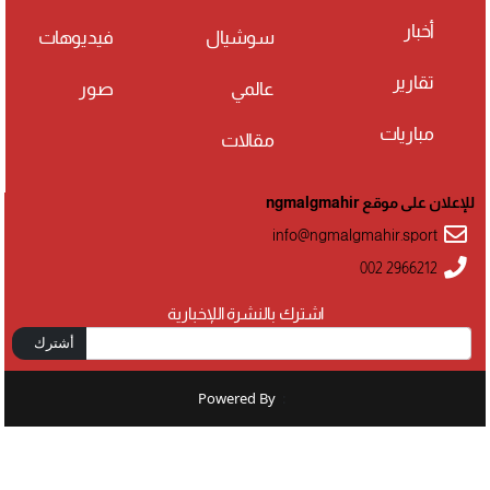
أخبار
سوشيال
فيديوهات
تقارير
عالمي
صور
مباريات
مقالات
للإعلان على موقع ngmalgmahir
info@ngmalgmahir.sport
002 2966212
اشترك بالنشرة اللإخبارية
أشترك
Powered By
: