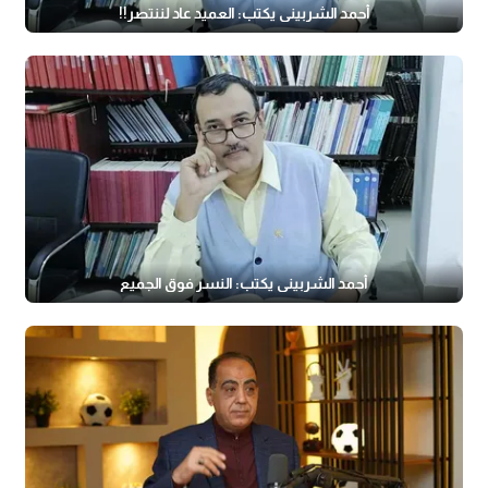
أحمد الشربيني يكتب: العميد عاد لننتصر!!
أحمد الشربيني يكتب: النسر فوق الجميع