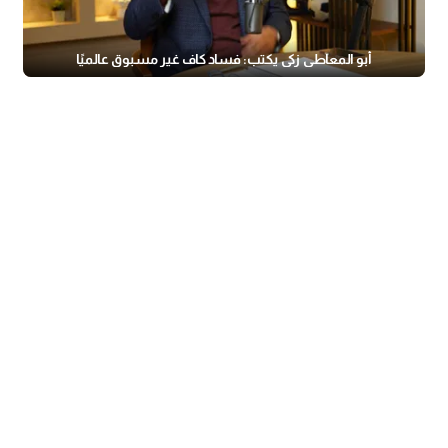
أبو المعاطي زكي يكتب: فساد كاف غير مسبوق عالميًا