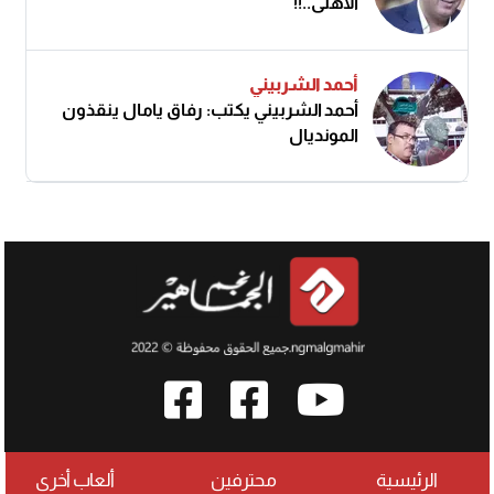
الأهلى..!!
أحمد الشربيني
أحمد الشربيني يكتب: رفاق يامال ينقذون
المونديال
الرئيسية
محترفين
ألعاب أخرى