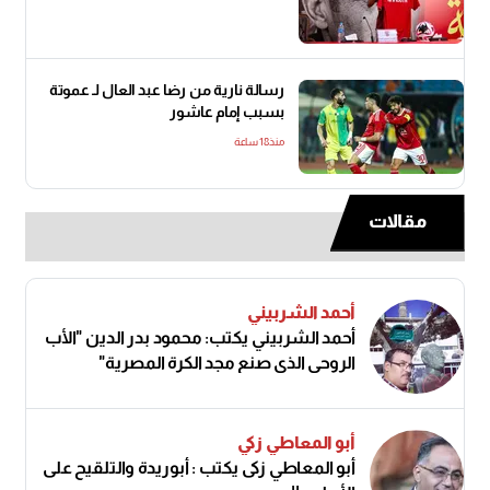
رسالة نارية من رضا عبد العال لـ عموتة
بسبب إمام عاشور
منذ18 ساعة
مقالات
أحمد الشربيني
أحمد الشربيني يكتب: محمود بدر الدين "الأب
الروحي الذي صنع مجد الكرة المصرية"
أبو المعاطي زكي
أبو المعاطي زكى يكتب : أبوريدة والتلقيح على