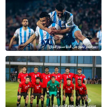
بيراميدز يفوز على ألانيا سبور التركي
منتخب الشباب يهزم الأردن وديًا