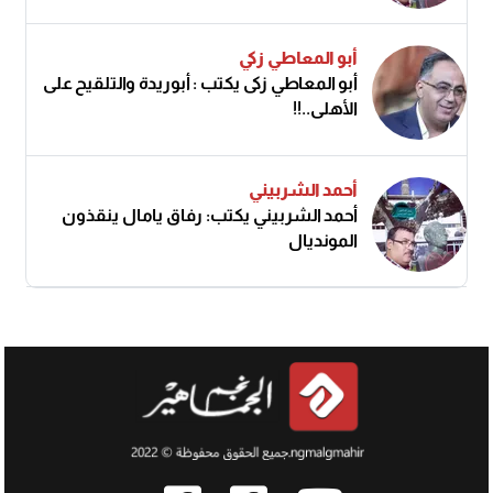
أبو المعاطي زكي
أبو المعاطي زكى يكتب : أبوريدة والتلقيح على
الأهلى..!!
أحمد الشربيني
أحمد الشربيني يكتب: رفاق يامال ينقذون
المونديال