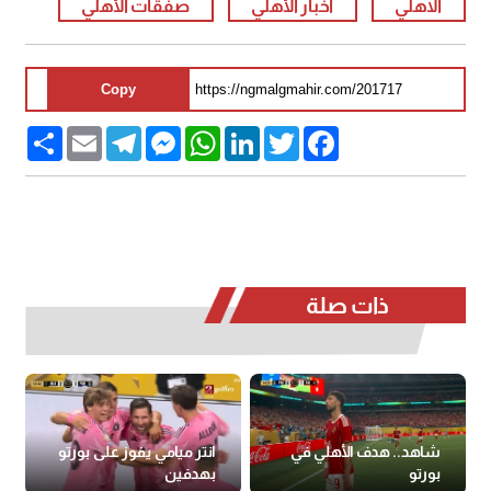
الاهلي
أخبار الأهلي
صفقات الأهلي
Copy
Share
Email
Telegram
Messenger
WhatsApp
LinkedIn
Twitter
Facebook
ذات صلة
شاهد.. هدف الأهلي في
انتر ميامي يفوز على بورتو
بورتو
بهدفين