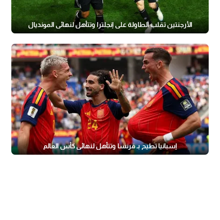
الأرجنتين تقلب الطاولة على إنجلترا وتتأهل لنهائي المونديال
إسبانيا تطيح بـ فرنسا وتتأهل لنهائي كأس العالم