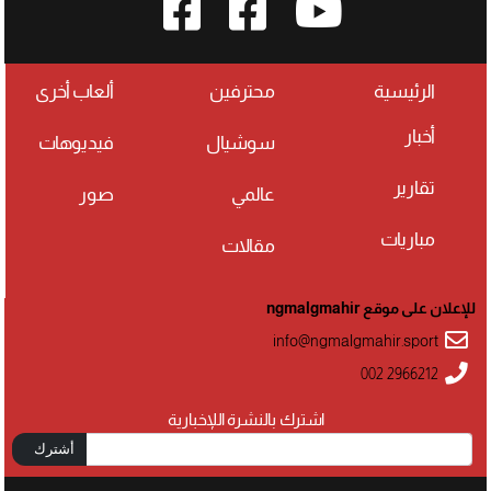
الرئيسية
محترفين
ألعاب أخرى
أخبار
سوشيال
فيديوهات
تقارير
عالمي
صور
مباريات
مقالات
للإعلان على موقع ngmalgmahir
info@ngmalgmahir.sport
002 2966212
اشترك بالنشرة اللإخبارية
أشترك