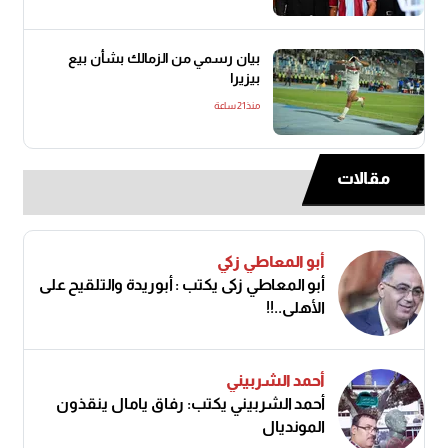
بيان رسمي من الزمالك بشأن بيع
بيزيرا
منذ21 ساعة
مقالات
أبو المعاطي زكي
أبو المعاطي زكى يكتب : أبوريدة والتلقيح على
الأهلى..!!
أحمد الشربيني
أحمد الشربيني يكتب: رفاق يامال ينقذون
المونديال