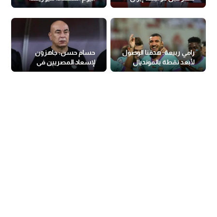
رامي ربيعة: هدفنا الوصول
حسام حسن: جاهزون
لأبعد نقطة بالمونديال
لإسعاد المصريين في
كأس العالم