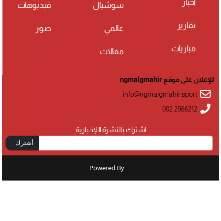
أخبار
سوشيال
فيديوهات
تقارير
عالمي
صور
مباريات
مقالات
للإعلان على موقع ngmalgmahir
info@ngmalgmahir.sport
002 2966212
اشترك بالنشرة اللإخبارية
أشترك
Powered By
: