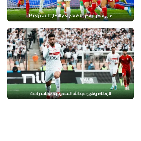
علي ماهر يرفض انضمام نجم الأهلي لـ سيراميكا
الزمالك يفاجئ عبدالله السعيد بعقوبات رادعة