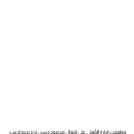
ووافقت إدارة الأهلي على انتقال محمود حسن تريزيجيه لاعب