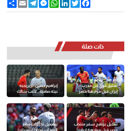
Share
Email
Telegram
Messenger
WhatsApp
LinkedIn
Twitter
Facebook
ذات صلة
تعليق قوي من مدرب
إبراهيم حسن: تريزيجيه
إيران قبل مواجهة مصر
نيته صافية.. لاعب سالك
تعديل برنامج سفر منتخب
تفاصيل تدريبات مصر
مصر قبل مواجهة إيران
اليوم استعدادا لنيوزيلندا