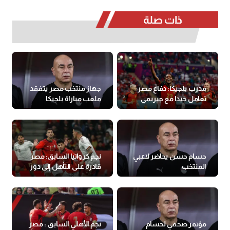
ذات صلة
مدرب بلجيكا: دفاع مصر
جهاز منتخب مصر يتفقد
تعامل جيدا مع جيريمي
ملعب مباراة بلجيكا
دوكو
حسام حسن يحاضر لاعبي
نجم كرواتيا السابق: مصر
المنتخب
قادرة على التأهل إلى دور
الـ32 بالمونديال
مؤتمر صحفي لحسام
نجم الأهلي السابق : مصر