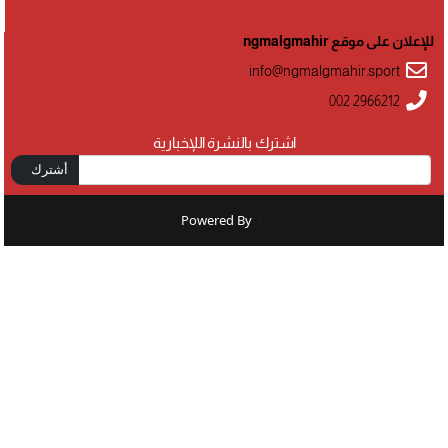
للإعلان على موقع ngmalgmahir
info@ngmalgmahir.sport
002 2966212
اشترك بالنشرة اللإخبارية
أشترك
Powered By
: